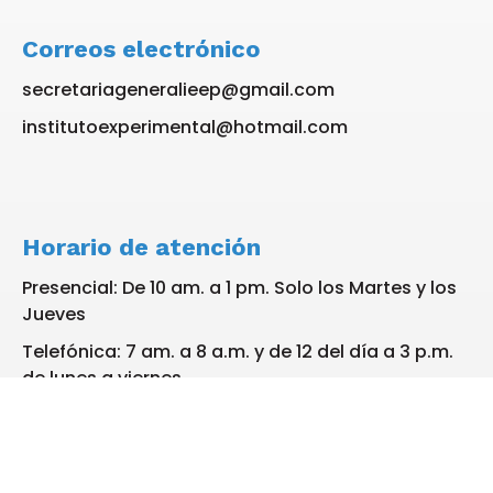
Correos electrónico
secretariageneralieep@gmail.com
institutoexperimental@hotmail.com
Horario de atención
Presencial: De 10 am. a 1 pm. Solo los Martes y los
Jueves
Telefónica: 7 am. a 8 a.m. y de 12 del día a 3 p.m.
de lunes a viernes
Solo WhatsApp: De 7 a.m. a 3 p.m. De lunes a
viernes. No se reciben llamadas a celular