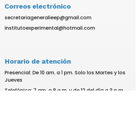
Correos electrónico
secretariageneralieep@gmail.com
institutoexperimental@hotmail.com
Horario de atención
Presencial: De 10 am. a 1 pm. Solo los Martes y los
Jueves
Telefónica: 7 am. a 8 a.m. y de 12 del día a 3 p.m.
de lunes a viernes
Solo WhatsApp: De 7 a.m. a 3 p.m. De lunes a
viernes. No se reciben llamadas a celular